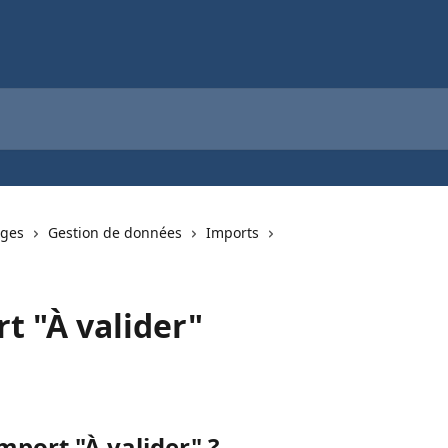
ages
Gestion de données
Imports
t "À valider"
mport "À valider" ?