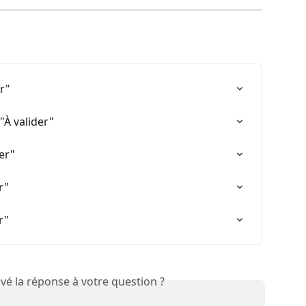
er"
"À valider"
er"
r"
r"
vé la réponse à votre question ?