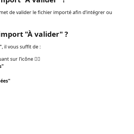
met de valider le fichier importé afin d’intégrer ou 
mport "À valider" ?
"
, il vous suffit de :
ant sur l’icône 🙍‍♂️
s"
nées"